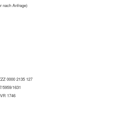
r nach Anfrage)
 ZZZ 0000 2135 127
7/5959/1631
t VR 1746